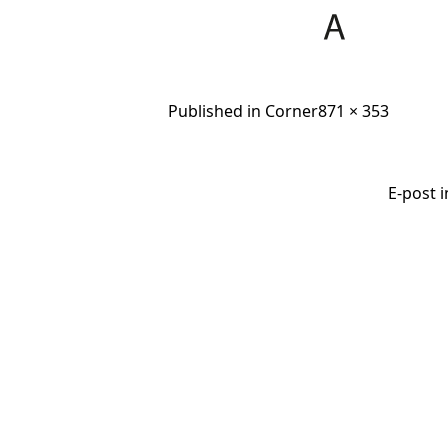
Full
Published in
Corner
871 × 353
size
E-post