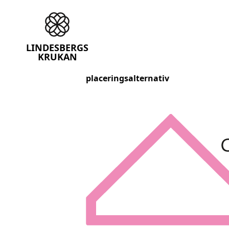
Lindesbergskrukan
LINDESBERGS
KRUKAN
placeringsalternativ
Skip
to
content