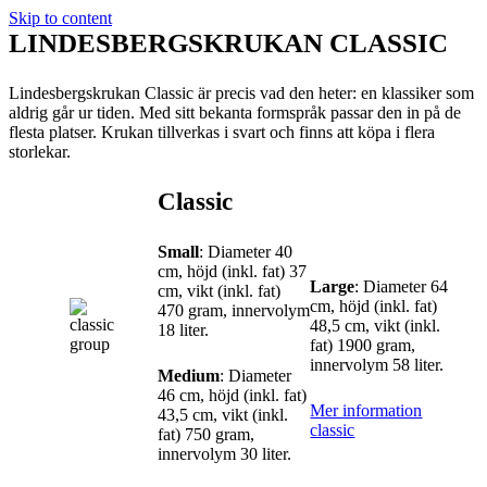
Skip to content
LINDESBERGSKRUKAN CLASSIC
Lindesbergskrukan Classic är precis vad den heter: en klassiker som
aldrig går ur tiden. Med sitt bekanta formspråk passar den in på de
flesta platser. Krukan tillverkas i svart och finns att köpa i flera
storlekar.
Classic
Small
: Diameter 40
cm, höjd (inkl. fat) 37
Large
: Diameter 64
cm, vikt (inkl. fat)
cm, höjd (inkl. fat)
470 gram, innervolym
48,5 cm, vikt (inkl.
18 liter.
fat) 1900 gram,
innervolym 58 liter.
Medium
: Diameter
46 cm, höjd (inkl. fat)
Mer information
43,5 cm, vikt (inkl.
classic
fat) 750 gram,
innervolym 30 liter.