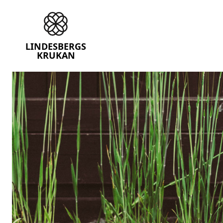
Lindesbergskrukan
LINDESBERGS
KRUKAN
Skip
to
content