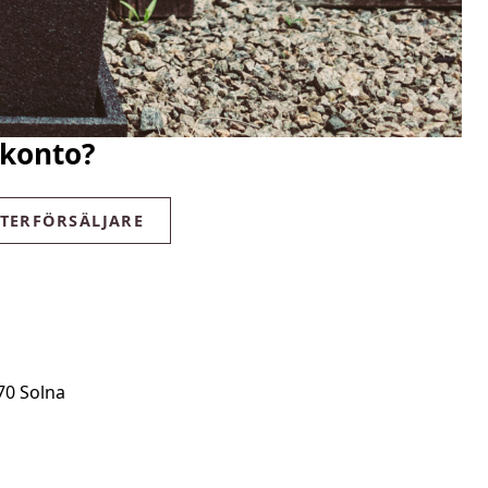
 konto?
ÅTERFÖRSÄLJARE
70 Solna