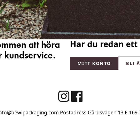
Har du redan ett
kommen att höra
er kundservice.
MITT KONTO
BLI 
info@bewipackaging.com
Postadress Gårdsvägen 13
E-169 