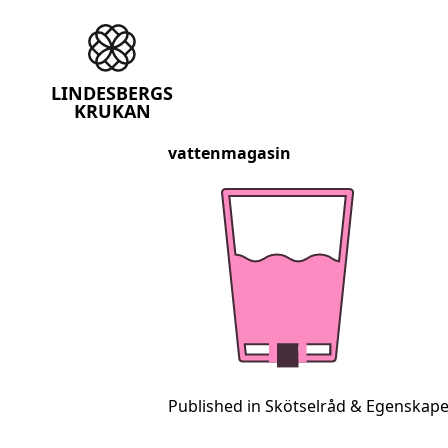
Lindesbergskrukan
LINDESBERGS
KRUKAN
vattenmagasin
Skip
to
content
Published in
Skötselråd & Egenskape