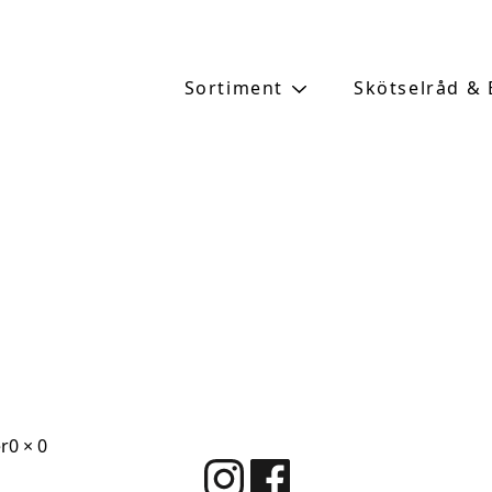
Sortiment
Skötselråd &
Full
r
0 × 0
size